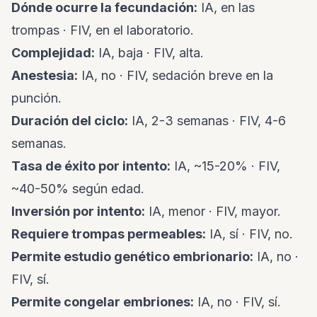
Dónde ocurre la fecundación:
IA, en las
trompas · FIV, en el laboratorio.
Complejidad:
IA, baja · FIV, alta.
Anestesia:
IA, no · FIV, sedación breve en la
punción.
Duración del ciclo:
IA, 2-3 semanas · FIV, 4-6
semanas.
Tasa de éxito por intento:
IA, ~15-20% · FIV,
~40-50% según edad.
Inversión por intento:
IA, menor · FIV, mayor.
Requiere trompas permeables:
IA, sí · FIV, no.
Permite estudio genético embrionario:
IA, no ·
FIV, sí.
Permite congelar embriones:
IA, no · FIV, sí.