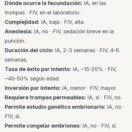
Dónde ocurre la fecundación:
IA, en las
trompas · FIV, en el laboratorio.
Complejidad:
IA, baja · FIV, alta.
Anestesia:
IA, no · FIV, sedación breve en la
punción.
Duración del ciclo:
IA, 2-3 semanas · FIV, 4-6
semanas.
Tasa de éxito por intento:
IA, ~15-20% · FIV,
~40-50% según edad.
Inversión por intento:
IA, menor · FIV, mayor.
Requiere trompas permeables:
IA, sí · FIV, no.
Permite estudio genético embrionario:
IA, no ·
FIV, sí.
Permite congelar embriones:
IA, no · FIV, sí.